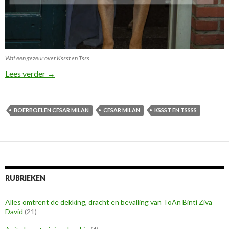
Wat een gezeur over Kssst en Tsss
De tssss of Kssst van Cesar Millan!
Lees verder
→
BOERBOELEN CESAR MILAN
CESAR MILAN
KSSST EN TSSSS
RUBRIEKEN
Alles omtrent de dekking, dracht en bevalling van ToAn Binti Ziva
David
(21)