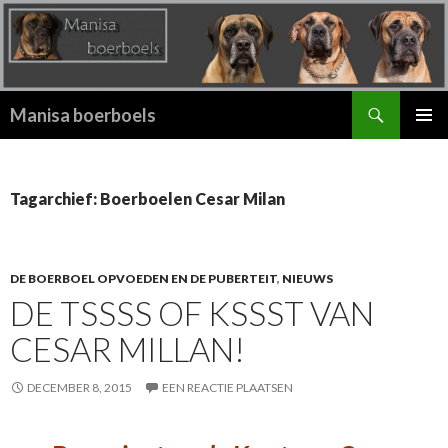
Zoeken
Manisa boerboels
SPRING
PRIMAI
NAAR
MENU
INHOUD
Tagarchief: Boerboelen Cesar Milan
DE BOERBOEL OPVOEDEN EN DE PUBERTEIT
,
NIEUWS
DE TSSSS OF KSSST VAN
CESAR MILLAN!
DECEMBER 8, 2015
EEN REACTIE PLAATSEN