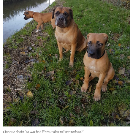
Cloontje denkt “zo wat heb jij stout ding mij aangedaan?”