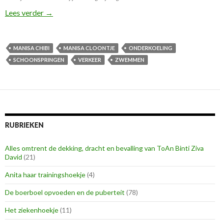
Ik ben er zo ontzettend klaar mee!
Lees verder
→
MANISA CHIBI
MANISA CLOONTJE
ONDERKOELING
SCHOONSPRINGEN
VERKEER
ZWEMMEN
RUBRIEKEN
Alles omtrent de dekking, dracht en bevalling van ToAn Binti Ziva
David
(21)
Anita haar trainingshoekje
(4)
De boerboel opvoeden en de puberteit
(78)
Het ziekenhoekje
(11)