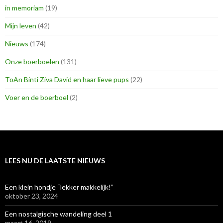
in memoriam
(19)
Mijn leven
(42)
Nieuws
(174)
Onze boerboelen
(131)
ToAn Binti Ziva David en haar lieve pups
(22)
Voer en de boerboel
(2)
LEES NU DE LAATSTE NIEUWS
Een klein hondje “lekker makkelijk!”
oktober 23, 2024
Een nostalgische wandeling deel 1
maart 16, 2019