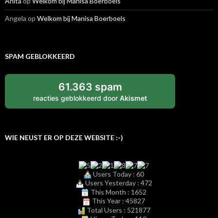
Anita
op
Welkom bij Manisa Boerboels
Angela
op
Welkom bij Manisa Boerboels
SPAM GEBLOKKEERD
61.363 spam
reacties geblokkeerd door
Akismet
WIE NEUST ER OP DEZE WEBSITE :-)
Users Today : 60
Users Yesterday : 472
This Month : 1652
This Year : 45827
Total Users : 521877