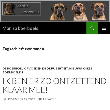
Zoeken
Manisa boerboels
SPRING
PRIMAI
NAAR
MENU
INHOUD
Tagarchief: zwemmen
DE BOERBOEL OPVOEDEN EN DE PUBERTEIT
,
NIEUWS
,
ONZE
BOERBOELEN
IK BEN ER ZO ONTZETTEND
KLAAR MEE!
NOVEMBER 19, 2016
1 REACTIE