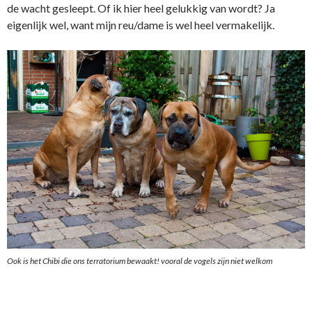
de wacht gesleept. Of ik hier heel gelukkig van wordt? Ja
eigenlijk wel, want mijn reu/dame is wel heel vermakelijk.
Ook is het Chibi die ons terratorium bewaakt! vooral de vogels zijn niet welkom