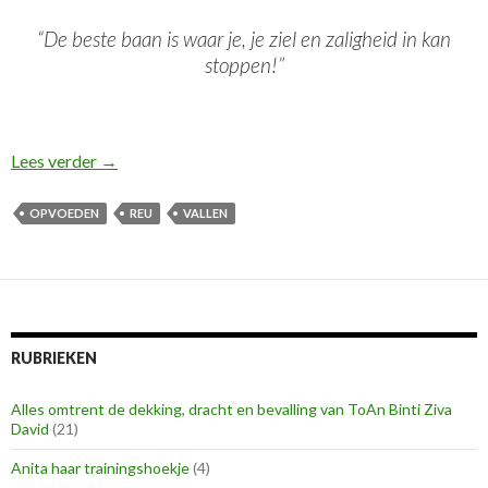
“De beste baan is waar je, je ziel en zaligheid in kan
stoppen!”
We hebben een heuse reu!
Lees verder
→
OPVOEDEN
REU
VALLEN
RUBRIEKEN
Alles omtrent de dekking, dracht en bevalling van ToAn Binti Ziva
David
(21)
Anita haar trainingshoekje
(4)