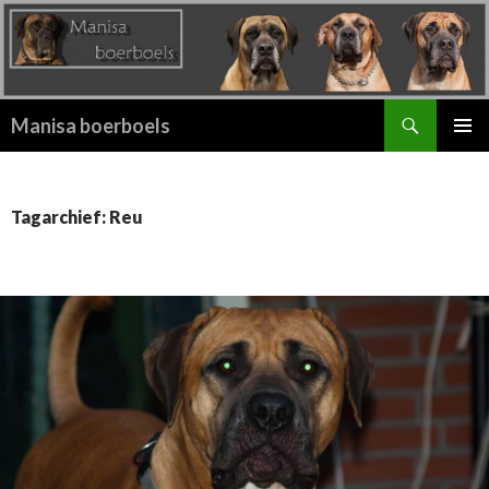
Zoeken
Manisa boerboels
SPRING
PRIMAI
NAAR
MENU
INHOUD
Tagarchief: Reu