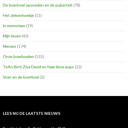
De boerboel opvoeden en de puberteit
(78)
Het ziekenhoekje
(11)
in memoriam
(19)
Mijn leven
(42)
Nieuws
(174)
Onze boerboelen
(131)
ToAn Binti Ziva David en haar lieve pups
(22)
Voer en de boerboel
(2)
LEES NU DE LAATSTE NIEUWS