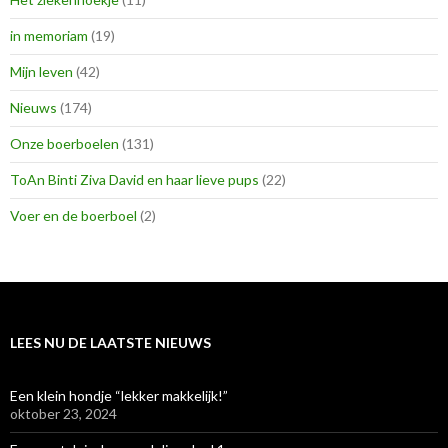
in memoriam
(19)
Mijn leven
(42)
Nieuws
(174)
Onze boerboelen
(131)
ToAn Binti Ziva David en haar lieve pups
(22)
Voer en de boerboel
(2)
LEES NU DE LAATSTE NIEUWS
Een klein hondje “lekker makkelijk!”
oktober 23, 2024