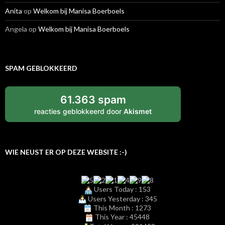
Anita
op
Welkom bij Manisa Boerboels
Angela
op
Welkom bij Manisa Boerboels
SPAM GEBLOKKEERD
61.363 spam
reacties geblokkeerd door
Akismet
WIE NEUST ER OP DEZE WEBSITE :-)
Users Today : 153
Users Yesterday : 345
This Month : 1273
This Year : 45448