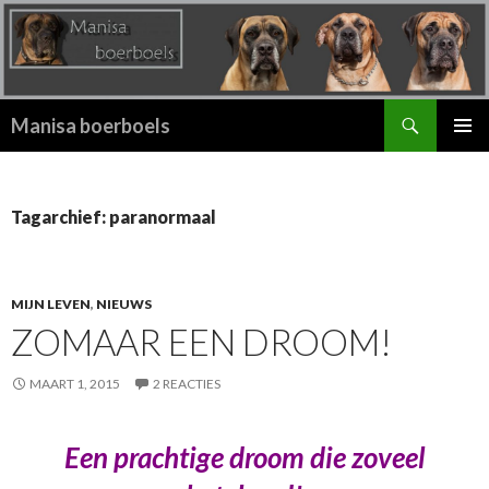
Zoeken
Manisa boerboels
SPRING
PRIMAI
NAAR
MENU
INHOUD
Tagarchief: paranormaal
MIJN LEVEN
,
NIEUWS
ZOMAAR EEN DROOM!
MAART 1, 2015
2 REACTIES
Een prachtige droom die zoveel