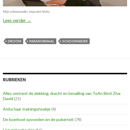
Mijn schoonvader Joop met Nicky
Zomaar een droom!
Lees verder
→
DROOM
PARANORMAAL
SCHOONVADER
RUBRIEKEN
Alles omtrent de dekking, dracht en bevalling van ToAn Binti Ziva
David
(21)
Anita haar trainingshoekje
(4)
De boerboel opvoeden en de puberteit
(78)
Het ziekenhoekje
(11)