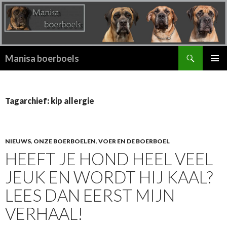
Zoeken
Manisa boerboels
SPRING
PRIMAI
NAAR
MENU
INHOUD
Tagarchief: kip allergie
NIEUWS
,
ONZE BOERBOELEN
,
VOER EN DE BOERBOEL
HEEFT JE HOND HEEL VEEL
JEUK EN WORDT HIJ KAAL?
LEES DAN EERST MIJN
VERHAAL!