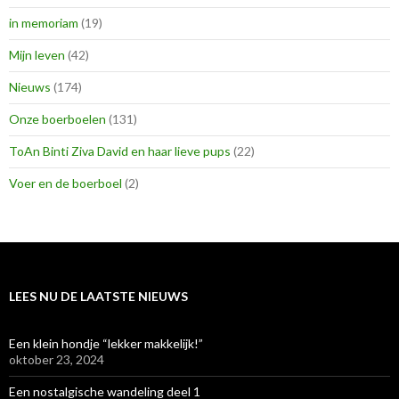
in memoriam
(19)
Mijn leven
(42)
Nieuws
(174)
Onze boerboelen
(131)
ToAn Binti Ziva David en haar lieve pups
(22)
Voer en de boerboel
(2)
LEES NU DE LAATSTE NIEUWS
Een klein hondje “lekker makkelijk!”
oktober 23, 2024
Een nostalgische wandeling deel 1