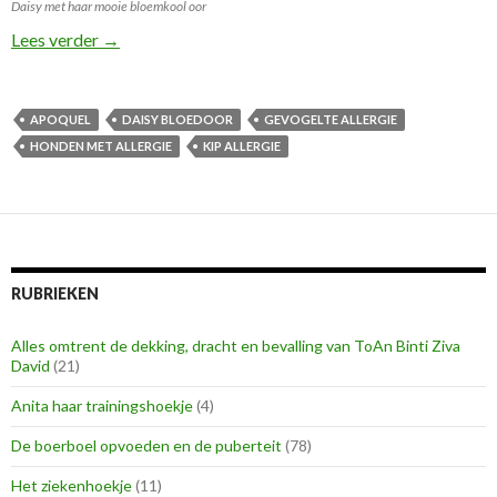
Daisy met haar mooie bloemkool oor
Heeft je hond heel veel jeuk en wordt hij kaal? lees d
Lees verder
→
APOQUEL
DAISY BLOEDOOR
GEVOGELTE ALLERGIE
HONDEN MET ALLERGIE
KIP ALLERGIE
RUBRIEKEN
Alles omtrent de dekking, dracht en bevalling van ToAn Binti Ziva
David
(21)
Anita haar trainingshoekje
(4)
De boerboel opvoeden en de puberteit
(78)
Het ziekenhoekje
(11)