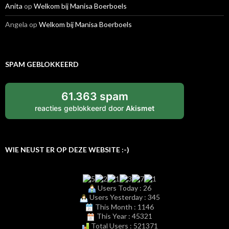
Anita
op
Welkom bij Manisa Boerboels
Angela
op
Welkom bij Manisa Boerboels
SPAM GEBLOKKEERD
61.363 spam
reacties geblokkeerd door
Akismet
WIE NEUST ER OP DEZE WEBSITE :-)
Users Today : 26
Users Yesterday : 345
This Month : 1146
This Year : 45321
Total Users : 521371