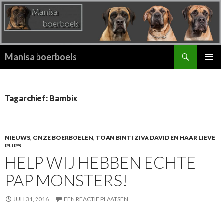
Zoeken
Manisa boerboels
SPRING
PRIMAI
NAAR
MENU
INHOUD
Tagarchief: Bambix
NIEUWS
,
ONZE BOERBOELEN
,
TOAN BINTI ZIVA DAVID EN HAAR LIEVE
PUPS
HELP WIJ HEBBEN ECHTE
PAP MONSTERS!
JULI 31, 2016
EEN REACTIE PLAATSEN