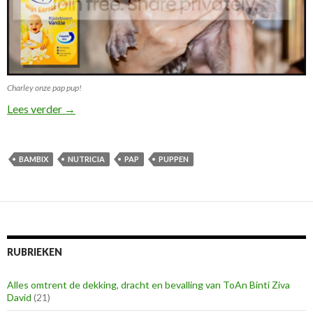
Charley onze pap pup!
Help wij hebben echte pap monsters!
Lees verder
→
BAMBIX
NUTRICIA
PAP
PUPPEN
RUBRIEKEN
Alles omtrent de dekking, dracht en bevalling van ToAn Binti Ziva
David
(21)