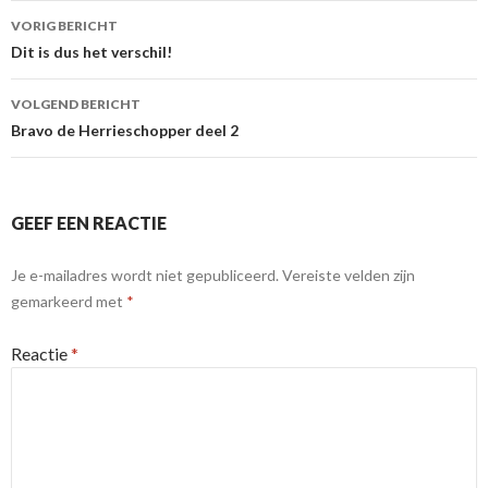
Berichtnavigatie
VORIG BERICHT
Dit is dus het verschil!
VOLGEND BERICHT
Bravo de Herrieschopper deel 2
GEEF EEN REACTIE
Je e-mailadres wordt niet gepubliceerd.
Vereiste velden zijn
gemarkeerd met
*
Reactie
*