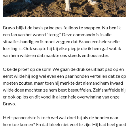
Bravo blijkt de basis principes feilloos te snappen. Nu ben ik
een fan van het woord “terug”. Deze commando is in alle
situaties handig en ik moet zeggen dat Bravo een hele snelle
leerling is. Ook snapte hij bij elke piepje die ik hem gaf wat ik
van hem wilde en dat maakte ons steeds enthousiaster.
Oké de proef op de som! We gaan de drukke uitlaat pad op en
eerst wilde hij nog wel even een paar honden vertellen dat ze op
moeten zouten, maar toen hij merkte dat niemand hem kwaad
wilde doen mochten ze hem best besnuffelen. Zelf snuffelde hij
er ook op los en dit vond ik al een hele overwinning van onze
Bravo.
Het spannendste is toch wel wat doet hij als de honden naar
hem toe komen? En dat bleek niet veel te zijn. Hij had heel goed