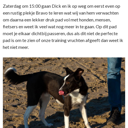
Zaterdag om 15:00 gaan Dick en ik op weg om eerst even op
een rustig plekje Bravo te leren wat wij van hem verwachten
om daarna een lekker druk pad vol met honden, mensen,
fietsers en weet ik veel wat nog meer in te gaan. Op dit pad
moet je elkaar dichtbij passeren, dus als dit niet de perfecte
pad is om te zien of onze training vruchten afgeeft dan weet ik
het niet meer.