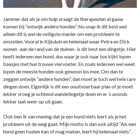
Jammer dat als je om hulp vraagt de therapeuten al gauw
komen bij “ontwijk andere honden”. Nu snap ik dit best wel
alleen dit is wel de veiligste manier om een probleem te
omzeilen. Vooral in Kijkduin en helemaal waar Petra en Dick
wonen -aan de rand van de duinen- is dit best een dingetje. Hier
heeft iedereen een hond, dus waar je ook naar toe kijkt lopen
baasjes met hun trouwe viervoeter. En zoals iedereen wel weet
lopen de meeste honden ook gewoon los mee. Om dan te
zeggen ontwijk “andere honden”, dan moet je toch wel hele rare
dingen doen. Eigenlijk is dit een onuitvoerbaar plan of je moet
lekker vroeg je ochtend wandelingetje doen en er ’s avonds
lekker laat weer op uit gaan.
Ook ben ik van mening dat je een hond niets leert als je het
probleem uit de weg gaat. Mijn motto is dan ook altijd “Als een
hond geen fouten kan of mag maken, leert hij helemaal niets”.