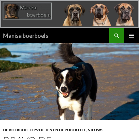
Zoeken
Manisa boerboels
SPRING
PRIMAI
NAAR
MENU
INHOUD
DE BOERBOEL OPVOEDEN EN DE PUBERTEIT
,
NIEUWS