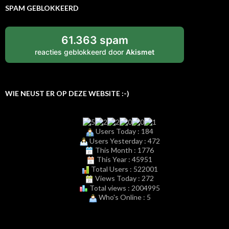
SPAM GEBLOKKEERD
61.363 spam
reacties geblokkeerd door
Akismet
WIE NEUST ER OP DEZE WEBSITE :-)
Users Today : 184
Users Yesterday : 472
This Month : 1776
This Year : 45951
Total Users : 522001
Views Today : 272
Total views : 2004995
Who's Online : 5